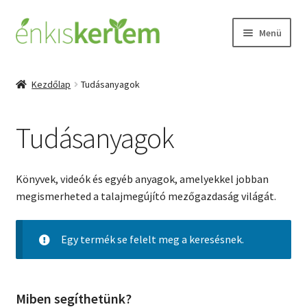
Ugrás
Kilépés
Menü
a
a
navigációhoz
tartalomba
Kezdőlap
Kezdőlap
Tudásanyagok
Expand
Termékek
child
Tudásanyagok
menu
Biostimulátorok
Tápanyagok
Könyvek, videók és egyéb anyagok, amelyekkel jobban
megismerheted a talajmegújító mezőgazdaság világát.
Vetőmagok
Egy termék se felelt meg a keresésnek.
Csomagok
Tudásanyagok
Miben segíthetünk?