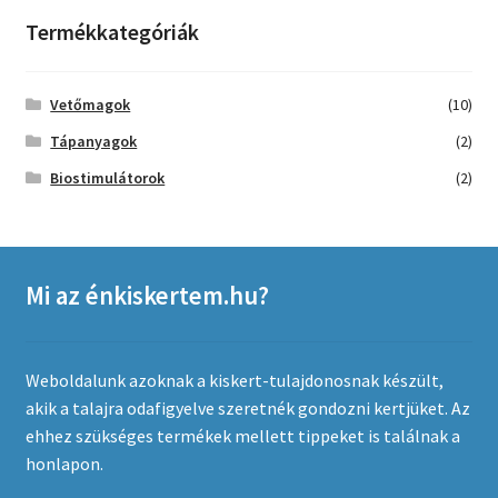
Termékkategóriák
Vetőmagok
(10)
Tápanyagok
(2)
Biostimulátorok
(2)
Mi az énkiskertem.hu?
Weboldalunk azoknak a kiskert-tulajdonosnak készült,
akik a talajra odafigyelve szeretnék gondozni kertjüket. Az
ehhez szükséges termékek mellett tippeket is találnak a
honlapon.