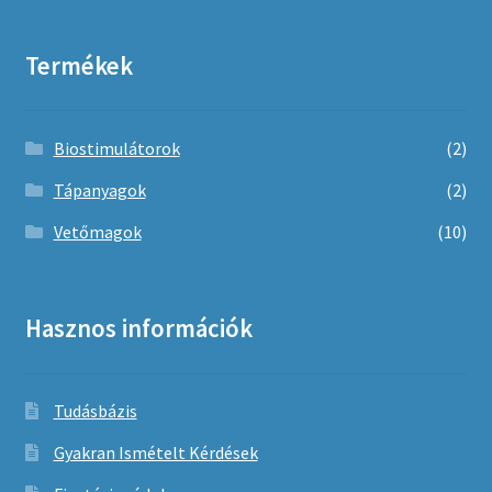
Termékek
Biostimulátorok
(2)
Tápanyagok
(2)
Vetőmagok
(10)
Hasznos információk
Tudásbázis
Gyakran Ismételt Kérdések