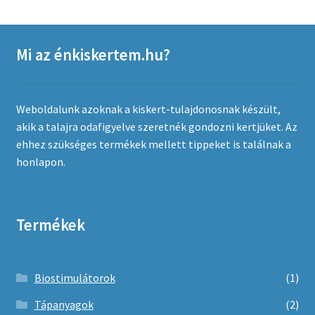
Kosár
Mi az énkiskertem.hu?
Weboldalunk azoknak a kiskert-tulajdonosnak készült,
akik a talajra odafigyelve szeretnék gondozni kertjüket. Az
ehhez szükséges termékek mellett tippeket is találnak a
honlapon.
Termékek
Biostimulátorok
(1)
Tápanyagok
(2)