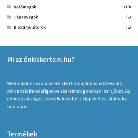
Vetőmagok
(10)
Tápanyagok
(2)
Biostimulátorok
(2)
Mi az énkiskertem.hu?
Weboldalunk azoknak a kiskert-tulajdonosnak készült,
akik a talajra odafigyelve szeretnék gondozni kertjüket. Az
ehhez szükséges termékek mellett tippeket is találnak a
honlapon.
Termékek