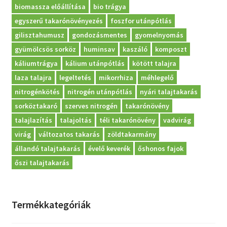
biomassza előállítása
bio trágya
Kosár
egyszerű takarónövényezés
foszfor utánpótlás
gilisztahumusz
gondozásmentes
gyomelnyomás
gyümölcsös sorköz
huminsav
kaszáló
komposzt
káliumtrágya
kálium utánpótlás
kötött talajra
laza talajra
legeltetés
mikorrhiza
méhlegelő
nitrogénkötés
nitrogén utánpótlás
nyári talajtakarás
sorköztakaró
szerves nitrogén
takarónövény
talajlazítás
talajoltás
téli takarónövény
vadvirág
virág
változatos takarás
zöldtakarmány
állandó talajtakarás
évelő keverék
őshonos fajok
őszi talajtakarás
Termékkategóriák