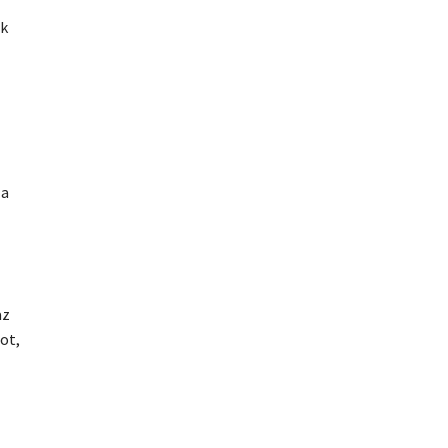
ek
 a
az
ot,