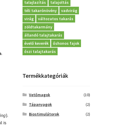
talajlazítás
talajoltás
téli takarónövény
vadvirág
virág
változatos takarás
zöldtakarmány
állandó talajtakarás
évelő keverék
őshonos fajok
őszi talajtakarás
a
.
Termékkategóriák
Vetőmagok
(10)
Tápanyagok
(2)
Biostimulátorok
(2)
ing
).
l is