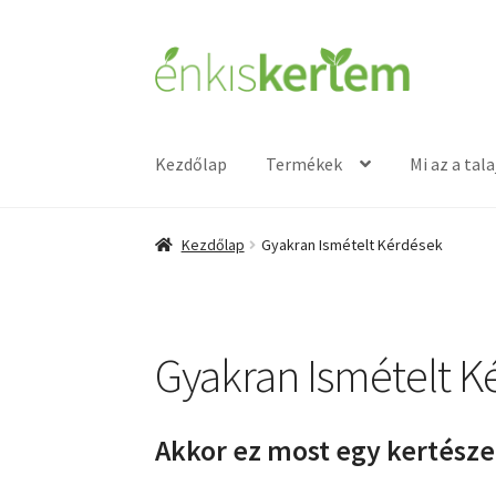
Ugrás
Kilépés
a
a
navigációhoz
tartalomba
Kezdőlap
Termékek
Mi az a tal
Kezdőlap
Gyakran Ismételt Kérdések
Gyakran Ismételt K
Akkor ez most egy kertész