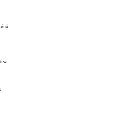
rténő
ítva
s