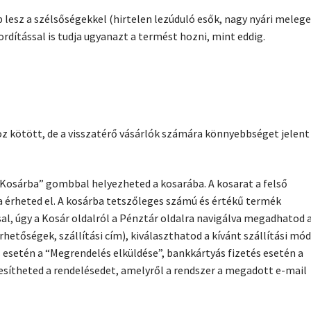
b lesz a szélsőségekkel (hirtelen lezúduló esők, nagy nyári meleg
rdítással is tudja ugyanazt a termést hozni, mint eddig.
 kötött, de a visszatérő vásárlók számára könnyebbséget jelent
“Kosárba” gombbal helyezheted a kosarába. A kosarat a felső
 érheted el. A kosárba tetszőleges számú és értékű termék
al, úgy a Kosár oldalról a Pénztár oldalra navigálva megadhatod 
hetőségek, szállítási cím), kiválaszthatod a kívánt szállítási mód
s esetén a “Megrendelés elküldése”, bankkártyás fizetés esetén a
esítheted a rendelésedet, amelyről a rendszer a megadott e-mail