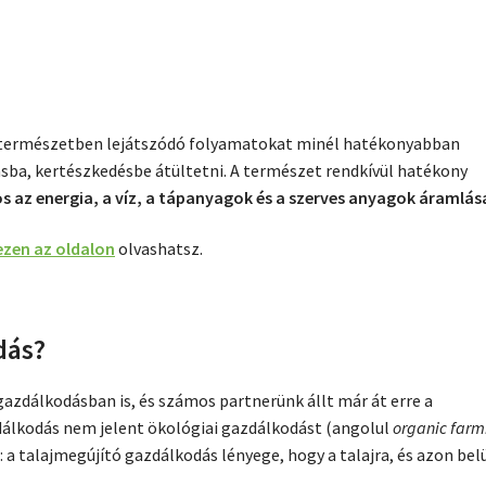
a természetben lejátszódó folyamatokat minél hatékonyabban
sba, kertészkedésbe átültetni. A természet rendkívül hatékony
 az energia, a víz, a tápanyagok és a szerves anyagok áramlás
ezen az oldalon
olvashatsz.
dás?
azdálkodásban is, és számos partnerünk állt már át erre a
dálkodás nem jelent ökológiai gazdálkodást (angolul
organic farm
i: a talajmegújító gazdálkodás lényege, hogy a talajra, és azon belü