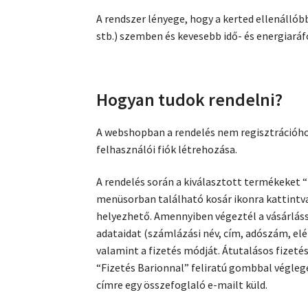
A rendszer lényege, hogy a kerted ellenállób
stb.) szemben és kevesebb idő- és energiaráfo
Hogyan tudok rendelni?
A webshopban a rendelés nem regisztrációhoz
felhasználói fiók létrehozása.
A rendelés során a kiválasztott termékeket 
menüsorban található kosár ikonra kattintva
helyezhető. Amennyiben végeztél a vásárláss
adataidat (számlázási név, cím, adószám, elér
valamint a fizetés módját. Átutalásos fizeté
“Fizetés Barionnal” feliratú gombbal végleg
címre egy összefoglaló e-mailt küld.