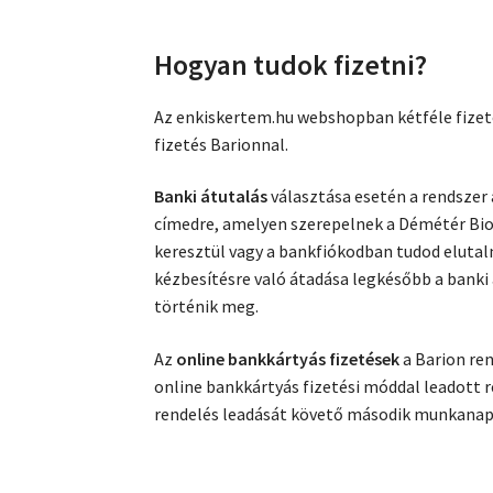
Hogyan tudok fizetni?
Az enkiskertem.hu webshopban kétféle fizeté
fizetés Barionnal.
Banki átutalás
választása esetén a rendszer 
címedre, amelyen szerepelnek a Démétér Bios
keresztül vagy a bankfiókodban tudod elutaln
kézbesítésre való átadása legkésőbb a bank
történik meg.
Az
online bankkártyás fizetések
a Barion re
online bankkártyás fizetési móddal leadott 
rendelés leadását követő második munkanap