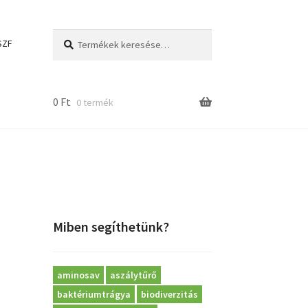
Keresés
Keresés
SZF
a
következőre:
0
Ft
0 termék
Miben segíthetünk?
aminosav
aszálytűrő
baktériumtrágya
biodiverzitás