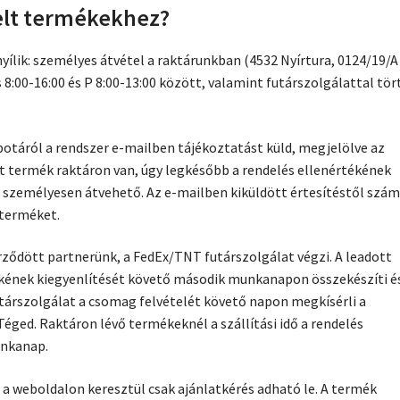
elt termékekhez?
ílik: személyes átvétel a raktárunkban (4532 Nyírtura, 0124/19/A
8:00-16:00 és P 8:00-13:00 között, valamint futárszolgálattal tö
potáról a rendszer e-mailben tájékoztatást küld, megjelölve az
lt termék raktáron van, úgy legkésőbb a rendelés ellenértékének
személyesen átvehető. Az e-mailben kiküldött értesítéstől szám
 terméket.
rződött partnerünk, a FedEx/TNT futárszolgálat végzi. A leadott
ékének kiegyenlítését követő második munkanapon összekészíti é
utárszolgálat a csomag felvételét követő napon megkísérli a
 Téged. Raktáron lévő termékeknél a szállítási idő a rendelés
unkanap.
a weboldalon keresztül csak ajánlatkérés adható le. A termék