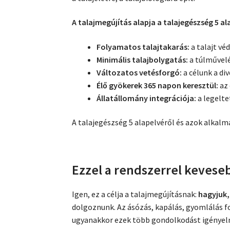
A talajmegújítás alapja a talajegészség 5 al
Folyamatos talajtakarás:
a talajt vé
Minimális talajbolygatás:
a túlművelés
Változatos vetésforgó:
a célunk a di
Élő gyökerek 365 napon keresztül:
az 
Állatállomány integrációja:
a legelte
A talajegészség 5 alapelvéről és azok alkal
Ezzel a rendszerrel keves
Igen, ez a célja a talajmegújításnak:
hagyjuk,
dolgoznunk. Az ásózás, kapálás, gyomlálás 
ugyanakkor ezek több gondolkodást igényel