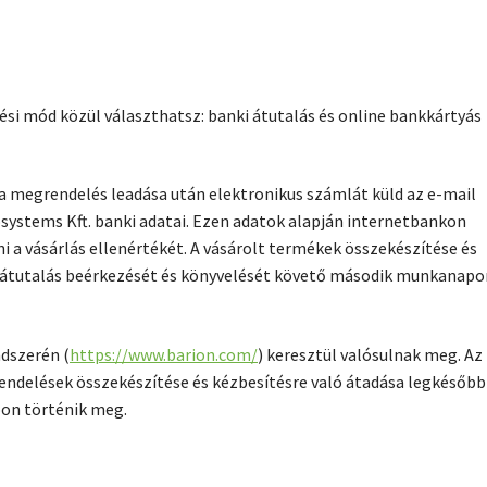
si mód közül választhatsz: banki átutalás és online bankkártyás
a megrendelés leadása után elektronikus számlát küld az e-mail
ystems Kft. banki adatai. Ezen adatok alapján internetbankon
i a vásárlás ellenértékét. A vásárolt termékek összekészítése és
i átutalás beérkezését és könyvelését követő második munkanapo
ndszerén (
https://www.barion.com/
) keresztül valósulnak meg. Az
rendelések összekészítése és kézbesítésre való átadása legkésőbb
on történik meg.