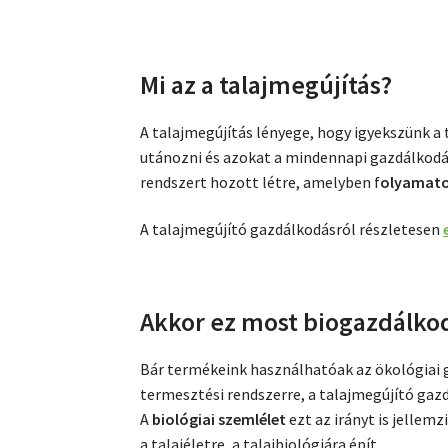
Mi az a talajmegújítás?
A talajmegújítás lényege, hogy igyekszünk 
utánozni és azokat a mindennapi gazdálkodá
rendszert hozott létre, amelyben f
olyamatos
A talajmegújító gazdálkodásról részletesen
Akkor ez most biogazdálko
Bár termékeink használhatóak az ökológiai g
termesztési rendszerre, a talajmegújító gaz
A
biológiai szemlélet
ezt az irányt is jellemz
a talajéletre, a talajbiológiára épít.