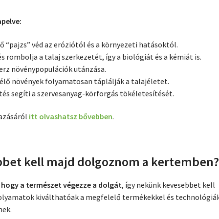
apelve:
dő “pajzs” véd az eróziótól és a környezeti hatásoktól.
 rombolja a talaj szerkezetét, így a biológiát és a kémiát is.
verz növénypopulációk utánzása.
élő növények folyamatosan táplálják a talajéletet.
tés segíti a szervesanyag-körforgás tökéletesítését.
mazásáról
itt olvashatsz bővebben
.
ebbet kell majd dolgoznom a kertemben
 hogy a természet végezze a dolgát
, így nekünk kevesebbet kell
folyamatok kiválthatóak a megfelelő termékekkel és technológiák
nek.