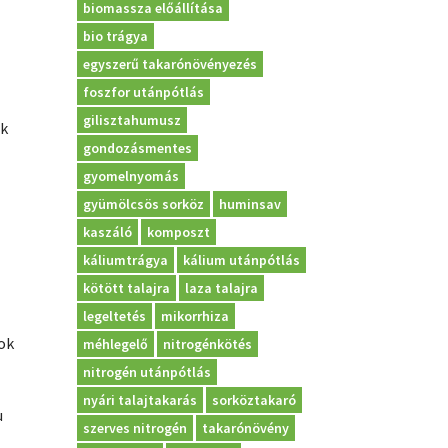
biomassza előállítása
bio trágya
egyszerű takarónövényezés
foszfor utánpótlás
gilisztahumusz
nk
gondozásmentes
gyomelnyomás
gyümölcsös sorköz
huminsav
kaszáló
komposzt
káliumtrágya
kálium utánpótlás
kötött talajra
laza talajra
legeltetés
mikorrhiza
ok
méhlegelő
nitrogénkötés
nitrogén utánpótlás
nyári talajtakarás
sorköztakaró
u
szerves nitrogén
takarónövény