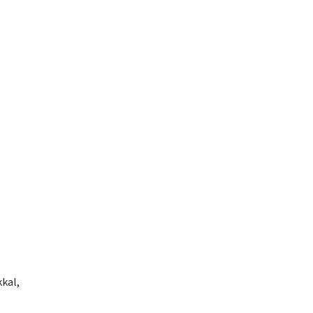
?
kal,