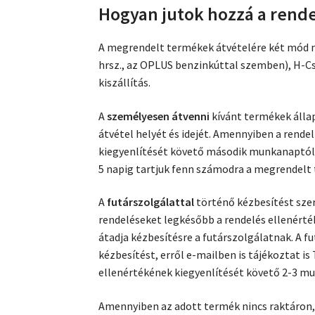
Hogyan jutok hozzá a rend
A megrendelt termékek átvételére két mód ny
hrsz., az OPLUS benzinkúttal szemben), H-Cs 
kiszállítás.
A
személyesen átvenni
kívánt termékek álla
átvétel helyét és idejét. Amennyiben a rende
kiegyenlítését követő második munkanaptól 
5 napig tartjuk fenn számodra a megrendelt
A
futárszolgálattal
történő kézbesítést sze
rendeléseket legkésőbb a rendelés ellenért
átadja kézbesítésre a futárszolgálatnak. A f
kézbesítést, erről e-mailben is tájékoztat is
ellenértékének kiegyenlítését követő 2-3 m
Amennyiben az adott termék nincs raktáron, 