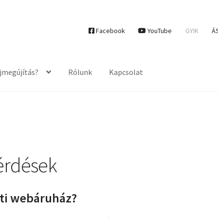
Facebook
YouTube
GYIK
Á
ajmegújítás?
Rólunk
Kapcsolat
érdések
eti webáruház?