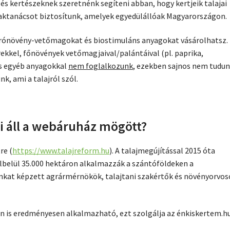
 és kertészeknek szeretnénk segíteni abban, hogy kertjeik talajai
aktanácsot biztosítunk, amelyek egyedülállóak Magyarországon.
rónövény-vetőmagokat és biostimuláns anyagokat vásárolhatsz.
ekkel, főnövények vetőmagjaival/palántáival (pl. paprika,
és egyéb anyagokkal
nem foglalkozunk
, ezekben sajnos nem tudu
k, ami a talajról szól.
ki áll a webáruház mögött?
re (
https://www.talajreform.hu
). A talajmegújítással 2015 óta
lbelül 35.000 hektáron alkalmazzák a szántóföldeken a
nkat képzett agrármérnökök, talajtani szakértők és növényorvos
en is eredményesen alkalmazható, ezt szolgálja az énkiskertem.h