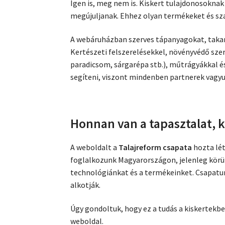
Igen is, meg nem is. Kiskert tulajdonosoknak
megújuljanak. Ehhez olyan termékeket és sz
A webáruházban szerves tápanyagokat, taka
Kertészeti felszerelésekkel, növényvédő szer
paradicsom, sárgarépa stb.), műtrágyákkal 
segíteni, viszont mindenben partnerek vagyun
Honnan van a tapasztalat, 
A weboldalt a
Talajreform csapata
hozta lét
foglalkozunk Magyarországon, jelenleg körü
technológiánkat és a termékeinket. Csapatu
alkotják.
Úgy gondoltuk, hogy ez a tudás a kiskertekb
weboldal.