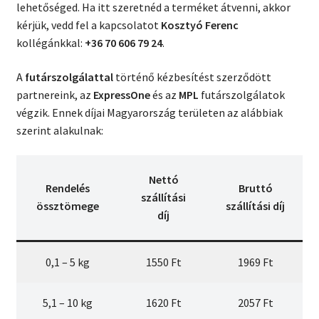
lehetőséged. Ha itt szeretnéd a terméket átvenni, akkor
Kosár
kérjük, vedd fel a kapcsolatot
Kosztyó Ferenc
kollégánkkal:
+36 70 606 79 24
.
A
futárszolgálattal
történő kézbesítést szerződött
partnereink, az
ExpressOne
és az
MPL
futárszolgálatok
végzik. Ennek díjai Magyarország területen az alábbiak
szerint alakulnak:
Nettó
Rendelés
Bruttó
szállítási
össztömege
szállítási díj
díj
0,1 – 5 kg
1550 Ft
1969 Ft
5,1 – 10 kg
1620 Ft
2057 Ft