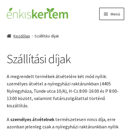
Ugrás
Kilépés
Menü
a
a
navigációhoz
tartalomba
Kezdőlap
Kezdőlap
Szállítási díjak
Expand
Termékek
child
Szállítási díjak
menu
A talajmegújító gazdálkodás
Tudásbázis
A megrendelt termékek átvételére két mód nyílik:
személyes átvétel a nyíregyházi raktárunkban (4405
Rólunk
Nyíregyháza, Tünde utca 10/A), H-Cs 8:00-16:00 és P 8:00-
13:00 között, valamint futárszolgálattal történő
Kapcsolat
kiszállítás.
A
személyes átvételnek
természetesen nincs díja, erre
Fiókom
azonban jelenleg csak a nyíregyházi raktárunkban nyílik