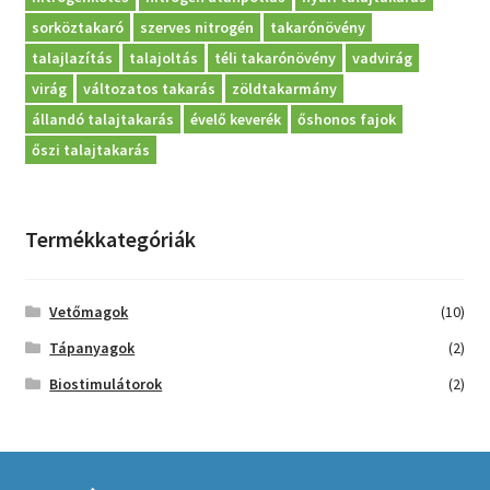
sorköztakaró
szerves nitrogén
takarónövény
talajlazítás
talajoltás
téli takarónövény
vadvirág
virág
változatos takarás
zöldtakarmány
állandó talajtakarás
évelő keverék
őshonos fajok
őszi talajtakarás
Termékkategóriák
Vetőmagok
(10)
Tápanyagok
(2)
Biostimulátorok
(2)