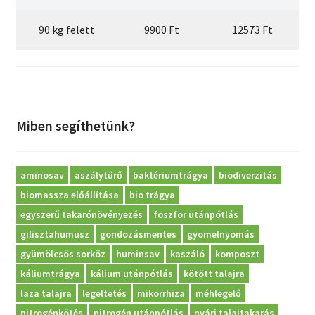
90 kg felett
9900 Ft
12573 Ft
Miben segíthetünk?
aminosav
aszálytűrő
baktériumtrágya
biodiverzitás
biomassza előállítása
bio trágya
egyszerű takarónövényezés
foszfor utánpótlás
gilisztahumusz
gondozásmentes
gyomelnyomás
gyümölcsös sorköz
huminsav
kaszáló
komposzt
káliumtrágya
kálium utánpótlás
kötött talajra
laza talajra
legeltetés
mikorrhiza
méhlegelő
nitrogénkötés
nitrogén utánpótlás
nyári talajtakarás