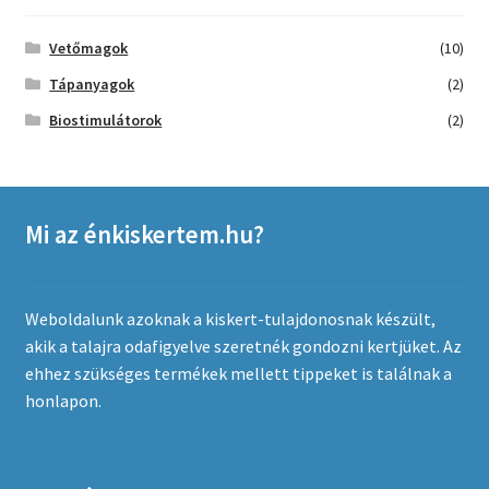
Vetőmagok
(10)
Tápanyagok
(2)
Biostimulátorok
(2)
Mi az énkiskertem.hu?
Weboldalunk azoknak a kiskert-tulajdonosnak készült,
akik a talajra odafigyelve szeretnék gondozni kertjüket. Az
ehhez szükséges termékek mellett tippeket is találnak a
honlapon.