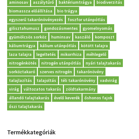
aminosav
aszálytűrő
baktériumtrágya
biodiverzitás
Kosár
biomassza előállítása
bio trágya
egyszerű takarónövényezés
foszfor utánpótlás
gilisztahumusz
gondozásmentes
gyomelnyomás
gyümölcsös sorköz
huminsav
kaszáló
komposzt
káliumtrágya
kálium utánpótlás
kötött talajra
laza talajra
legeltetés
mikorrhiza
méhlegelő
nitrogénkötés
nitrogén utánpótlás
nyári talajtakarás
sorköztakaró
szerves nitrogén
takarónövény
talajlazítás
talajoltás
téli takarónövény
vadvirág
virág
változatos takarás
zöldtakarmány
állandó talajtakarás
évelő keverék
őshonos fajok
őszi talajtakarás
Termékkategóriák