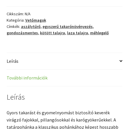
ő
m
Cikkszám:
N/A
a
Kategória:
Vetőmagok
g
Címkék:
aszálytűrő
,
egyszerű takarónövényezés
,
5
gondozásmentes
,
kötött talajra
,
laza talajra
,
méhlegelő
k
g
Leírás
További információk
Leírás
Gyors takarást és gyomelnyomást biztosító keverék
virágzó fajokkal, pillangósokkal és karógyökerűekkel. A
tatárpohánka a klasszikus pohánkához képest hosszabb