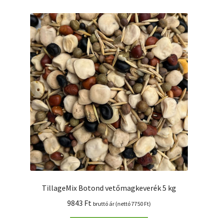
TillageMix Botond vetőmagkeverék 5 kg
9843
Ft
bruttó ár (nettó
7750
Ft
)