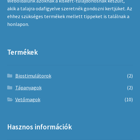
Weboldalunk azoknak a kiskert-tulajdonosnak készült,
ki
akik a talajra odafigyelve szeretnék gondozni kertjüket. Az
ehhez szükséges termékek mellett tippeket is találnak a
honlapon.
Termékek
Biostimulátorok
(2)
Tápanyagok
(2)
Vetőmagok
(10)
Hasznos információk