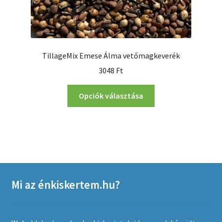
TillageMix Emese Álma vetőmagkeverék
3048
Ft
Ennek
Opciók választása
a
terméknek
több
variációja
van.
A
változatok
Mi az énkiskertem.hu?
a
termékoldalon
választhatók