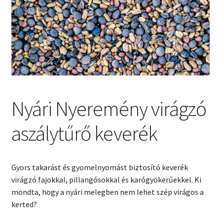
Kosár
Nyári Nyeremény virágzó
aszálytűrő keverék
Gyors takarást és gyomelnyomást biztosító keverék
virágzó fajokkal, pillangósokkal és karógyökerűekkel. Ki
mondta, hogy a nyári melegben nem lehet szép virágos a
kerted?