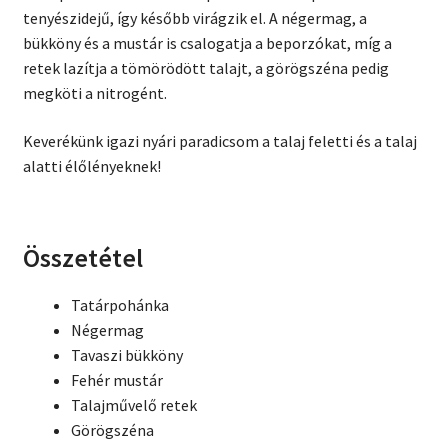
tenyészidejű, így később virágzik el. A négermag, a
bükköny és a mustár is csalogatja a beporzókat, míg a
retek lazítja a tömörödött talajt, a görögszéna pedig
megköti a nitrogént.
Keverékünk igazi nyári paradicsom a talaj feletti és a talaj
alatti élőlényeknek!
Összetétel
Tatárpohánka
Négermag
Tavaszi bükköny
Fehér mustár
Talajművelő retek
Görögszéna