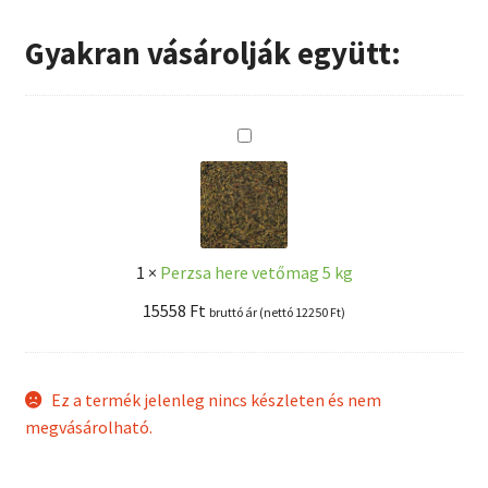
Gyakran vásárolják együtt:
P
e
r
z
s
1
×
Perzsa here vetőmag 5 kg
a
h
15558
Ft
bruttó ár (nettó
12250
Ft
)
e
r
e
Ez a termék jelenleg nincs készleten és nem
v
megvásárolható.
e
t