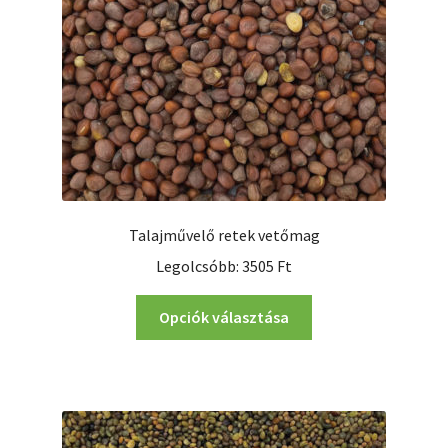
választhatók
ki
Talajművelő retek vetőmag
Legolcsóbb:
3505
Ft
Ennek
Opciók választása
a
terméknek
több
variációja
van.