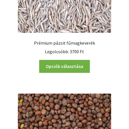
Prémium pázsit fűmagkeverék
Legolcsóbb:
3700
Ft
Ennek
Opciók választása
a
terméknek
több
variációja
van.
A
változatok
a
termékoldalon