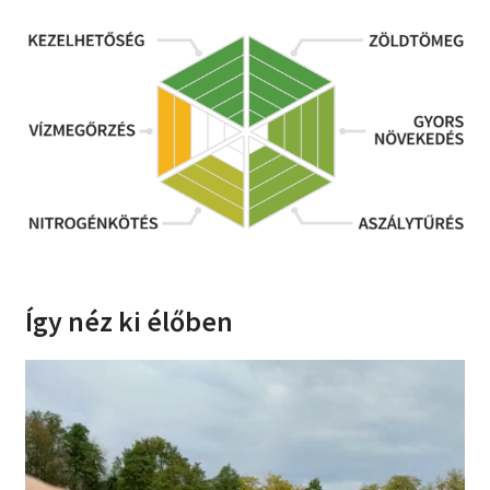
Így néz ki élőben
Videólejátszó