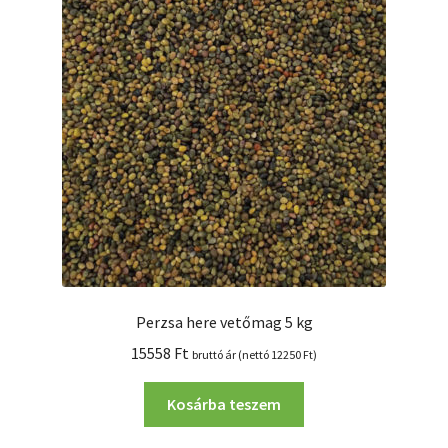
A
változatok
a
termékoldalon
választhatók
ki
Perzsa here vetőmag 5 kg
15558
Ft
bruttó ár (nettó
12250
Ft
)
Kosárba teszem