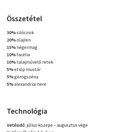
Összetétel
30%
silócirok
20%
olajlen
15%
négermag
10%
facélia
10%
talajművelő retek
5%
etióp mustár
5%
görögszéna
5%
alexandriai here
Technológia
Vetésidő
: július közepe – augusztus vége