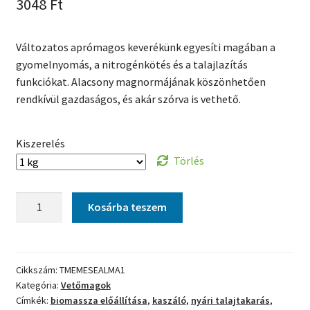
3048
Ft
Változatos aprómagos keverékünk egyesíti magában a
gyomelnyomás, a nitrogénkötés és a talajlazítás
funkciókat. Alacsony magnormájának köszönhetően
rendkívül gazdaságos, és akár szórva is vethető.
Kiszerelés
Törlés
TillageMix
Kosárba teszem
Emese
Álma
vetőmagkeverék
mennyiség
Cikkszám:
TMEMESEALMA1
Kategória:
Vetőmagok
Címkék:
biomassza előállítása
,
kaszáló
,
nyári talajtakarás
,