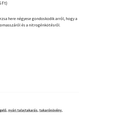
6
Ft
)
erzsa here négyese gondoskodik arról, hogy a
omasszáról és a nitrogénkötésről.
gelő
,
nyári talajtakarás
,
takarónövény
,