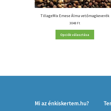
TillageMix Emese Álma vetőmagkeverék
3048
Ft
Ennek
Opciók választása
a
terméknek
több
variációja
van.
A
változatok
a
termékolda
választhat
ki
Mi az énkiskertem.hu?
Te