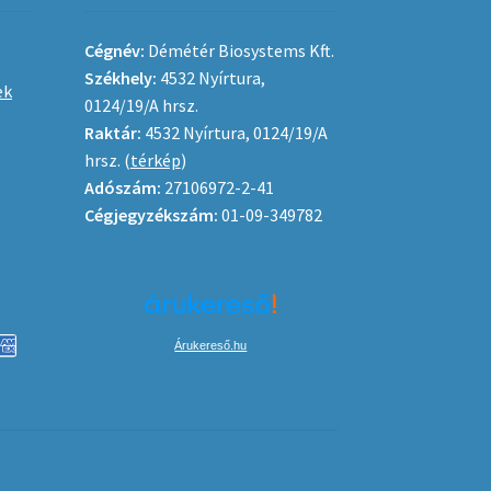
Cégnév:
Démétér Biosystems Kft.
Székhely:
4532 Nyírtura,
ek
0124/19/A hrsz.
Raktár:
4532 Nyírtura, 0124/19/A
hrsz. (
térkép
)
Adószám:
27106972-2-41
Cégjegyzékszám:
01-09-349782
Árukereső.hu