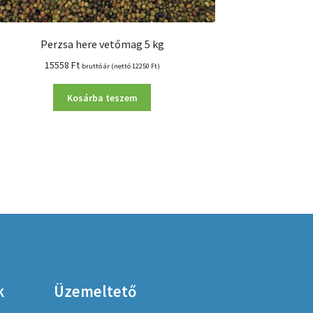
Perzsa here vetőmag 5 kg
15558
Ft
bruttó ár (nettó
12250
Ft
)
Kosárba teszem
k
Üzemeltető