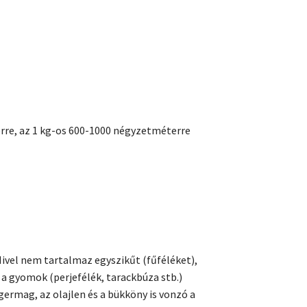
re, az 1 kg-os 600-1000 négyzetméterre
ivel nem tartalmaz egyszikűt (fűféléket),
a gyomok (perjefélék, tarackbúza stb.)
ermag, az olajlen és a bükköny is vonzó a