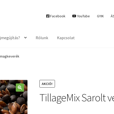
Facebook
YouTube
GYIK
Á
ajmegújítás?
Rólunk
Kapcsolat
tőmagkeverék
AKCIÓ!
TillageMix Sarolt
🔍