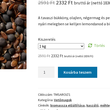
Original
Current
2591
Ft
2332
Ft
bruttó ár (nettó
183
price
price
A tavaszi bükköny, olajlen, négermag és p
was:
is:
nyári melegben se kelljen lemondanod a bi
2591 Ft.
2332 Ft.
Kiszerelés
Törlés
Original
Current
2591
Ft
2332
Ft
bruttó ár (nettó
1836
Ft
)
price
price
was:
is:
TillageMix
Kosárba teszem
2591 Ft.
2332 Ft.
Sarolt
vetőmagkeverék
mennyiség
Cikkszám:
TMSAROLT1
Kategória:
Vetőmagok
Címkék:
biomassza előállítása
,
kaszáló
,
méhle