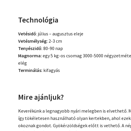
Technológia
Vetésidő
: július – augusztus eleje
Vetésmélység:
2-3 cm
Tenyészidő:
80-90 nap
Magnorma:
egy 5 kg-os csomag 3000-5000 négyzetméter
elég
Terminálás:
kifagyás
Mire ajánljuk?
Keverékünk a legnagyobb nyári melegben is elvethető. M
így tökéletesen használható olyan kertekben, ahol ezek 
okoznak gondot. Gyökérzöldségek előtt is vethető. A nég