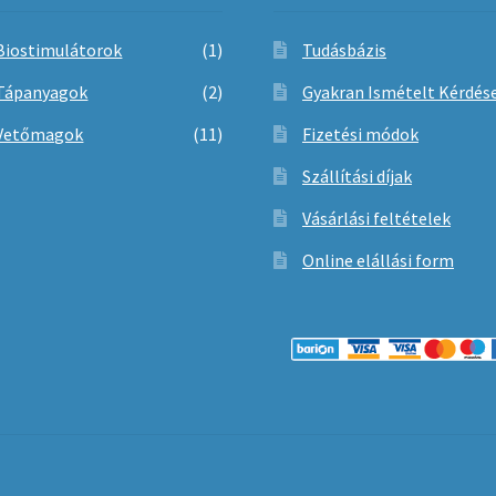
Biostimulátorok
(1)
Tudásbázis
Tápanyagok
(2)
Gyakran Ismételt Kérdés
Vetőmagok
(11)
Fizetési módok
Szállítási díjak
Vásárlási feltételek
Online elállási form