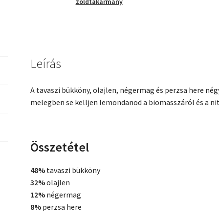
zöldtakarmány
Leírás
A tavaszi bükköny, olajlen, négermag és perzsa here nég
melegben se kelljen lemondanod a biomasszáról és a ni
Összetétel
48%
tavaszi bükköny
32%
olajlen
12%
négermag
8%
perzsa here