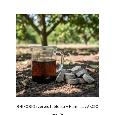
több
variációja
van.
A
változatok
a
termékoldalon
választhatók
ki
RHIZOBIO szerves tabletta + Huminsav AKCIÓ
AKCIÓ!