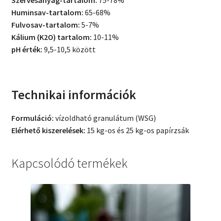
Huminsav-tartalom:
65-68%
Fulvosav-tartalom:
5-7%
Kálium (K2O) tartalom:
10-11%
pH érték:
9,5-10,5 között
Technikai információk
Formuláció:
vízoldható granulátum (WSG)
Elérhető kiszerelések:
15 kg-os és 25 kg-os papírzsák
Kapcsolódó termékek