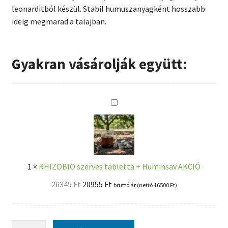
leonarditból készül. Stabil humuszanyagként hosszabb
ideig megmarad a talajban.
Gyakran vásárolják együtt:
R
H
I
Z
O
1
×
RHIZOBIO szerves tabletta + Huminsav AKCIÓ
B
I
Original
Current
26345
Ft
20955
Ft
bruttó ár (nettó
16500
Ft
)
O
price
price
s
was:
is:
z
26345 Ft.
20955 Ft.
NaturHumin