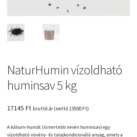
Kosár
NaturHumin vízoldható
huminsav 5 kg
17145
Ft
bruttó ár (nettó
13500
Ft
)
A kálium-humát (ismertebb nevén huminsav) egy
vízoldható növény- és talajkondicionáló anyag, amely a