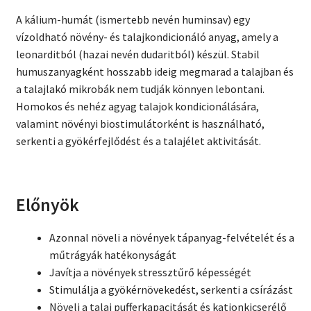
n
A kálium-humát (ismertebb nevén huminsav) egy
s
vízoldható növény- és talajkondicionáló anyag, amely a
a
leonarditból (hazai nevén dudaritból) készül. Stabil
v
humuszanyagként hosszabb ideig megmarad a talajban és
A
a talajlakó mikrobák nem tudják könnyen lebontani.
K
Homokos és nehéz agyag talajok kondicionálására,
C
valamint növényi biostimulátorként is használható,
I
serkenti a gyökérfejlődést és a talajélet aktivitását.
Ó
Előnyök
Azonnal növeli a növények tápanyag-felvételét és a
műtrágyák hatékonyságát
Javítja a növények stressztűrő képességét
Stimulálja a gyökérnövekedést, serkenti a csírázást
Növeli a talaj pufferkapacitását és kationkicserélő