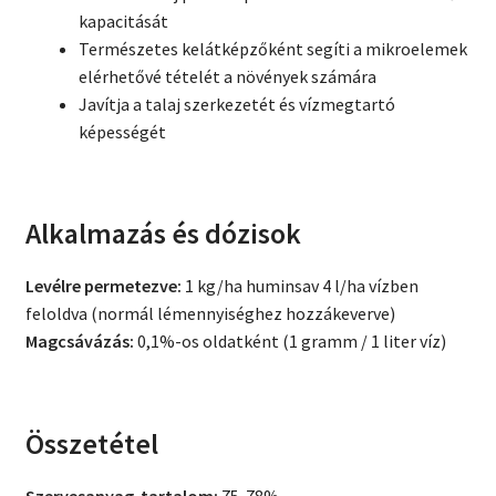
kapacitását
Természetes kelátképzőként segíti a mikroelemek
elérhetővé tételét a növények számára
Javítja a talaj szerkezetét és vízmegtartó
képességét
Alkalmazás és dózisok
Levélre permetezve:
1 kg/ha huminsav 4 l/ha vízben
feloldva (normál lémennyiséghez hozzákeverve)
Magcsávázás:
0,1%-os oldatként (1 gramm / 1 liter víz)
Összetétel
Szervesanyag-tartalom:
75-78%