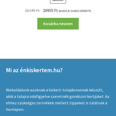
Original
Current
26345
Ft
20955
Ft
bruttó ár (nettó
16500
Ft
)
price
price
was:
is:
Kosárba teszem
26345 Ft.
20955 Ft.
Mi az énkiskertem.hu?
Weboldalunk azoknak a kiskert-tulajdonosnak készült,
akik a talajra odafigyelve szeretnék gondozni kertjüket. Az
ehhez szükséges termékek mellett tippeket is találnak a
honlapon.