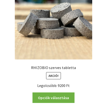
RHIZOBIO szerves tabletta
AKCIÓ!
Legolcsóbb:
9200
Ft
Ennek
Opciók választása
a
terméknek