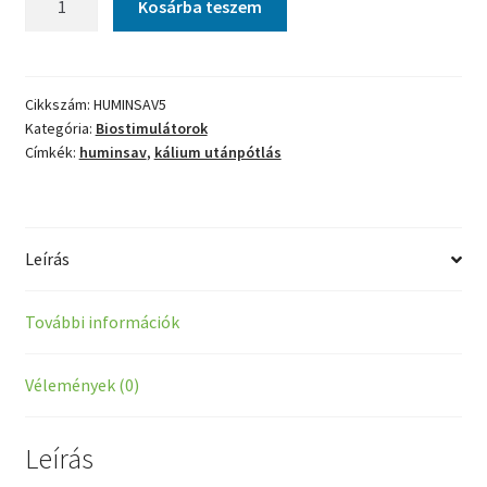
e
Kosárba teszem
vízoldható
r
huminsav
v
5
e
kg
Cikkszám:
HUMINSAV5
s
Kategória:
Biostimulátorok
mennyiség
t
Címkék:
huminsav
,
kálium utánpótlás
a
b
l
e
Leírás
t
t
További információk
a
+
H
Vélemények (0)
u
m
Leírás
i