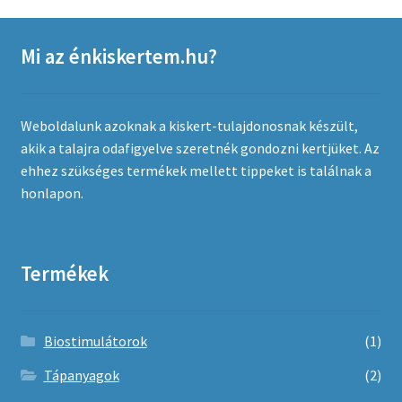
A
változatok
Mi az énkiskertem.hu?
a
termékoldalon
választhatók
Weboldalunk azoknak a kiskert-tulajdonosnak készült,
ki
akik a talajra odafigyelve szeretnék gondozni kertjüket. Az
ehhez szükséges termékek mellett tippeket is találnak a
honlapon.
Termékek
Biostimulátorok
(1)
Tápanyagok
(2)