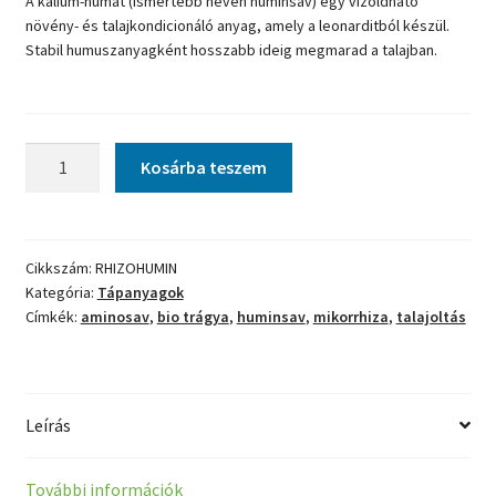
A kálium-humát (ismertebb nevén huminsav) egy vízoldható
növény- és talajkondicionáló anyag, amely a leonarditból készül.
Stabil humuszanyagként hosszabb ideig megmarad a talajban.
RHIZOBIO
Kosárba teszem
szerves
tabletta
+
Huminsav
Cikkszám:
RHIZOHUMIN
Kategória:
Tápanyagok
AKCIÓ
Címkék:
aminosav
,
bio trágya
,
huminsav
,
mikorrhiza
,
talajoltás
mennyiség
Leírás
További információk