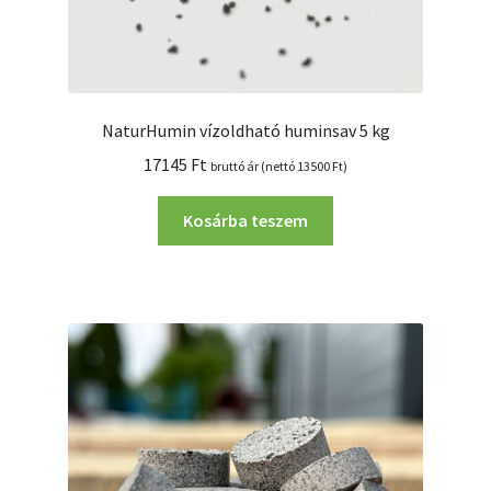
NaturHumin vízoldható huminsav 5 kg
17145
Ft
bruttó ár (nettó
13500
Ft
)
Kosárba teszem