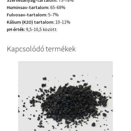
Huminsav-tartalom:
65-68%
Fulvosav-tartalom:
5-7%
Kálium (K2O) tartalom:
10-11%
pH érték:
9,5-10,5 között
Kapcsolódó termékek