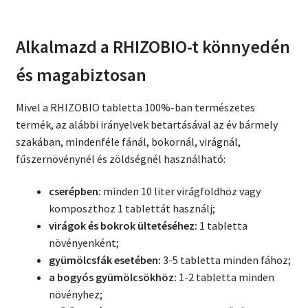
Alkalmazd a RHIZOBIO-t könnyedén
és magabiztosan
Mivel a RHIZOBIO tabletta 100%-ban természetes
termék, az alábbi irányelvek betartásával az év bármely
szakában, mindenféle fánál, bokornál, virágnál,
fűszernövénynél és zöldségnél használható:
cserépben:
minden 10 liter virágföldhöz vagy
komposzthoz 1 tablettát használj;
virágok és bokrok ültetéséhez:
1 tabletta
növényenként;
gyümölcsfák esetében:
3-5 tabletta minden fához;
a bogyós gyümölcsökhöz:
1-2 tabletta minden
növényhez;