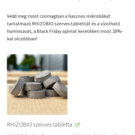
price
price
Vedd meg most csomagban a hasznos mikrobákat
was:
is:
tartalmazó RHIZOBIO szerves tablettát és a vízolható
26345 Ft.
20955 Ft.
huminsavat, a Black Friday ajánlat keretében most 20%-
kal olcsóbban!
RHIZOBIO szerves tabletta