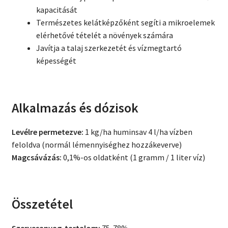
kapacitását
Természetes kelátképzőként segíti a mikroelemek
elérhetővé tételét a növények számára
Javítja a talaj szerkezetét és vízmegtartó
képességét
Alkalmazás és dózisok
Levélre permetezve:
1 kg/ha huminsav 4 l/ha vízben
feloldva (normál lémennyiséghez hozzákeverve)
Magcsávázás:
0,1%-os oldatként (1 gramm / 1 liter víz)
Összetétel
Szervesanyag-tartalom:
75-78%