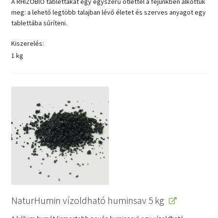
A RHIZOBIO tablettákat egy egyszerű ötlettel a fejünkben alkottuk
meg: a lehető legtöbb talajban lévő életet és szerves anyagot egy
tablettába sűríteni.
Kiszerelés
1 kg
NaturHumin vízoldható huminsav 5 kg