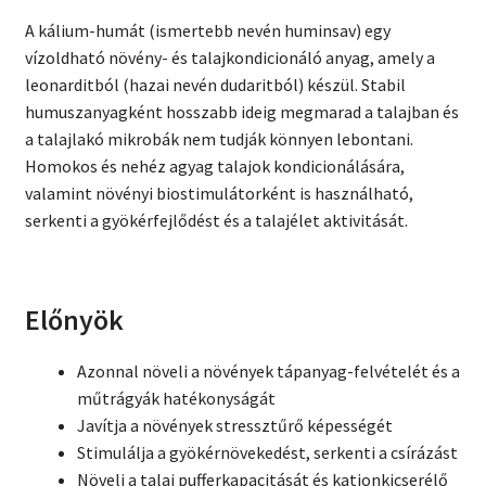
A kálium-humát (ismertebb nevén huminsav) egy
vízoldható növény- és talajkondicionáló anyag, amely a
leonarditból (hazai nevén dudaritból) készül. Stabil
humuszanyagként hosszabb ideig megmarad a talajban és
a talajlakó mikrobák nem tudják könnyen lebontani.
Homokos és nehéz agyag talajok kondicionálására,
valamint növényi biostimulátorként is használható,
serkenti a gyökérfejlődést és a talajélet aktivitását.
Előnyök
Azonnal növeli a növények tápanyag-felvételét és a
műtrágyák hatékonyságát
Javítja a növények stressztűrő képességét
Stimulálja a gyökérnövekedést, serkenti a csírázást
Növeli a talaj pufferkapacitását és kationkicserélő