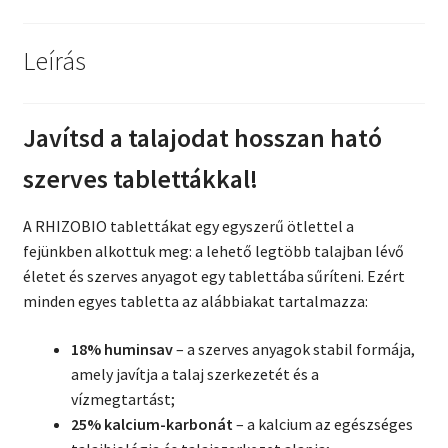
Leírás
Javítsd a talajodat hosszan ható
szerves tablettákkal!
A RHIZOBIO tablettákat egy egyszerű ötlettel a
fejünkben alkottuk meg: a lehető legtöbb talajban lévő
életet és szerves anyagot egy tablettába sűríteni. Ezért
minden egyes tabletta az alábbiakat tartalmazza:
18% huminsav
– a szerves anyagok stabil formája,
amely javítja a talaj szerkezetét és a
vízmegtartást;
25% kalcium-karbonát
– a kalcium az egészséges