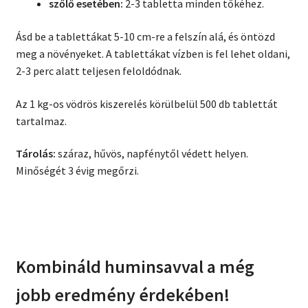
szőlő esetében:
2-3 tabletta minden tőkéhez.
Ásd be a tablettákat 5-10 cm-re a felszín alá, és öntözd
meg a növényeket. A tablettákat vízben is fel lehet oldani,
2-3 perc alatt teljesen feloldódnak.
Az 1 kg-os vödrös kiszerelés körülbelül 500 db tablettát
tartalmaz.
Tárolás:
száraz, hűvös, napfénytől védett helyen.
Minőségét 3 évig megőrzi.
Kombináld huminsavval a még
jobb eredmény érdekében!