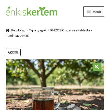
Ugrás
Kilépés
Menü
a
a
navigációhoz
tartalomba
Kezdőlap
Kezdőlap
Tápanyagok
RHIZOBIO szerves tabletta +
Expand
Huminsav AKCIÓ
Termékek
child
menu
A talajmegújító gazdálkodás
AKCIÓ!
Tudásbázis
🔍
Rólunk
Kapcsolat
Fiókom