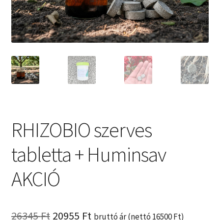
Kosár
RHIZOBIO szerves
tabletta + Huminsav
AKCIÓ
Original
Current
26345
Ft
20955
Ft
bruttó ár (nettó
16500
Ft
)