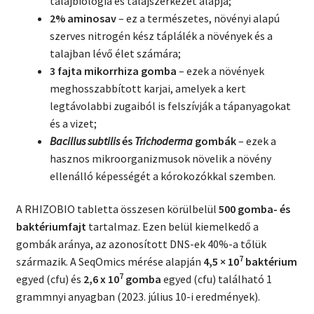
talajbiológia és talajszerkezet alapja;
2% aminosav
– ez a természetes, növényi alapú
szerves nitrogén kész táplálék a növények és a
talajban lévő élet számára;
3 fajta mikorrhiza gomba
– ezek a növények
meghosszabbított karjai, amelyek a kert
legtávolabbi zugaiból is felszívják a tápanyagokat
és a vizet;
Bacillus subtilis
és
Trichoderma
gombák
– ezek a
hasznos mikroorganizmusok növelik a növény
ellenálló képességét a kórokozókkal szemben.
A RHIZOBIO tabletta összesen körülbelül
500 gomba- és
baktériumfajt
tartalmaz. Ezen belül kiemelkedő a
gombák aránya, az azonosított DNS-ek 40%-a tőlük
7
származik. A SeqOmics mérése alapján
4,5 × 10
baktérium
7
egyed (cfu) és
2,6 x 10
gomba
egyed (cfu) található 1
grammnyi anyagban (2023. július 10-i eredmények).