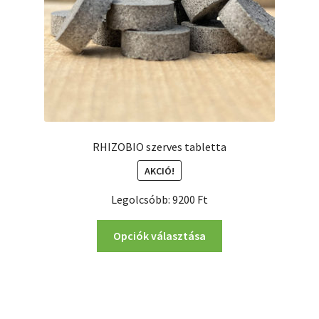
RHIZOBIO szerves tabletta
AKCIÓ!
Legolcsóbb:
9200
Ft
Ennek
Opciók választása
a
terméknek
több
variációja
van.